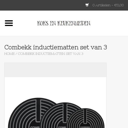
0 Artikelen - €0,00
Home
HKLIVING
Combekk inductiematten set van 3
HOME
/
COMBEKK INDUCTIEMATTEN SET VAN 3
Le Creuset
Tokyo design
Lenta Living
OXO
Koken