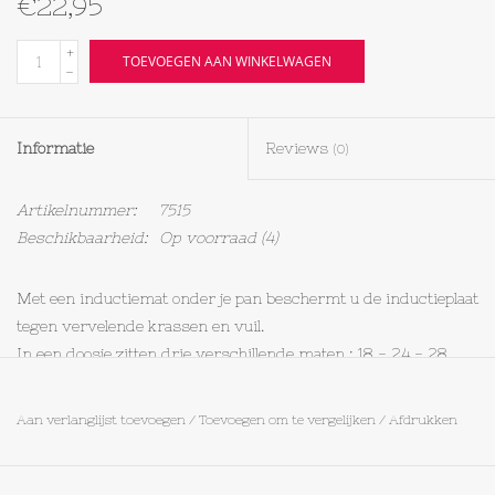
€22,95
Textiel
+
TOEVOEGEN AAN WINKELWAGEN
-
Bakken
Informatie
Reviews
(0)
Hout
Artikelnummer:
7515
Olieflessen
Beschikbaarheid:
Op voorraad
(4)
Met een inductiemat onder je pan beschermt u de inductieplaat
tegen vervelende krassen en vuil.
In een doosje zitten drie verschillende maten : 18 - 24 - 28
centimeter.
Zo is er voor elke pit een geschikte inductiemat.
Aan verlanglijst toevoegen
/
Toevoegen om te vergelijken
/
Afdrukken
- vaatwasmachine bestendig
- BPA-vrij