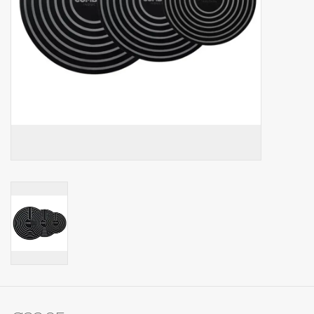
Op Tafel
Koffie & Thee
Lifestyle
Vroeger
Keukenspullen
Food
Boeken
Cadeaubon