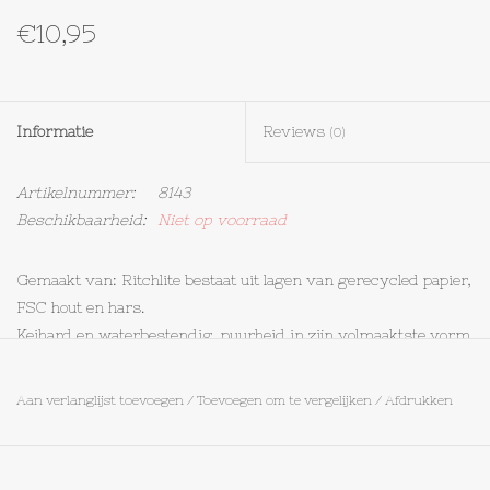
€10,95
Textiel
Bakken
Informatie
Reviews
(0)
Hout
Artikelnummer:
8143
Beschikbaarheid:
Niet op voorraad
Olieflessen
Gemaakt van: Ritchlite bestaat uit lagen van gerecycled papier,
FSC hout en hars.
Keihard en waterbestendig, puurheid in zijn volmaaktste vorm
* vaatwasserbestendig
Aan verlanglijst toevoegen
/
Toevoegen om te vergelijken
/
Afdrukken
* hittebestendig
* geen schadelijke stoffen
* lengte: 34cm