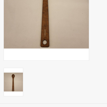
Op Tafel
Koffie & Thee
Lifestyle
Vroeger
Keukenspullen
Food
Boeken
Cadeaubon