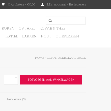
0 Artikelen - €0,00
Mijn account / Registreren
KOKEN
OP TAFEL
KOFFIE & THEE
TEXTIEL
BAKKEN
HOUT
OLIEFLESSEN
HOME
/
CONFITUURBOKAAL 230CL
+
TOEVOEGEN AAN WINKELWAGEN
-
Reviews
(0)