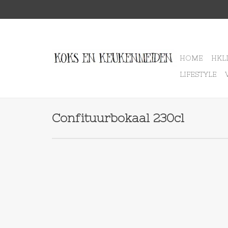
HOME
HKL
LIFESTYLE
Confituurbokaal 230cl