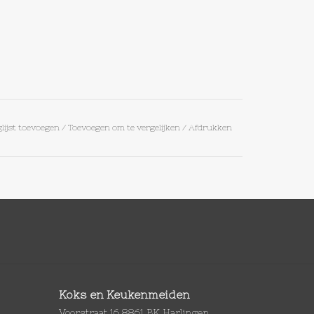
lijst toevoegen
/
Toevoegen om te vergelijken
/
Afdrukken
Koks en Keukenmeiden
Voorstraat 16 8861 BK Harlingen