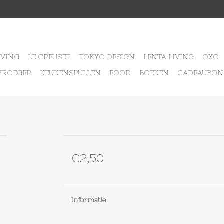
IVING
LE CREUSET
TOKYO DESIGN
LENTA LIVING
OXO
VROEGER
KEUKENSPULLEN
FOOD
BOEKEN
CADEAUBON
€2,50
Informatie