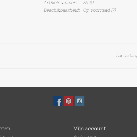
Artikelnummer:
8590
Beschikbaarheid:
Op voorraad
(7)
Aan verlang
cten
Mijn account
oducten
Registreren