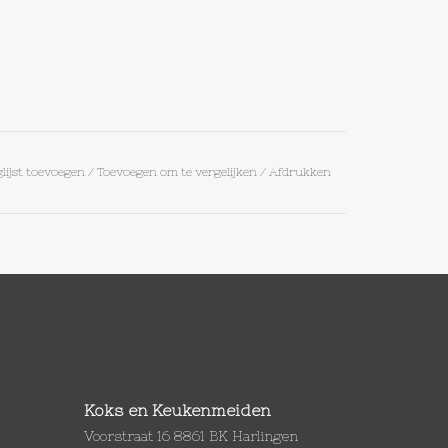
lijst toevoegen
/
Toevoegen om te vergelijken
/
Afdrukken
Koks en Keukenmeiden
Voorstraat 16 8861 BK Harlingen