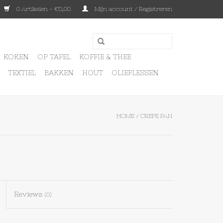
0 Artikelen - €0,00
Mijn account / Registreren
KOKEN
OP TAFEL
KOFFIE & THEE
TEXTIEL
BAKKEN
HOUT
OLIEFLESSEN
HOME
/
CREPE PAN
Reviews
(0)