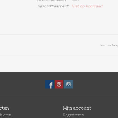
Beschikbaarheid:
Niet op voorraad
Aan verlang
cten
Mijn account
oducten
Registreren