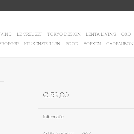
IVING
LE CREUSET
TOKYO DESIGN
LENTA LIVING
OXO
VROEGER
KEUKENSPULLEN
FOOD
BOEKEN
CADEAUBON
€159,00
Informatie
Artikelnummer:
7877