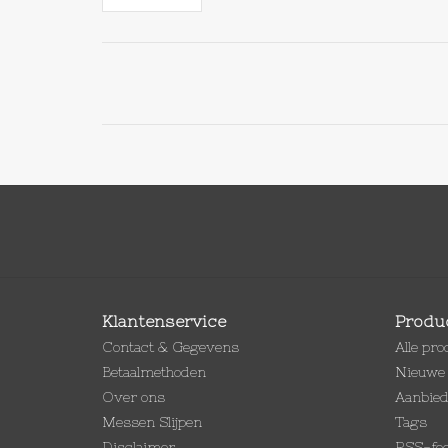
Klantenservice
Produ
Contact & Gegevens
Alle pr
Betaalmethoden
Nieuwe 
Over ons
Aanbie
Messen Slijpen
Tags
Disclaimer
RSS-fe