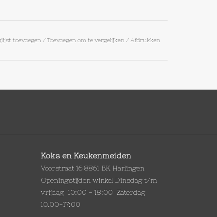
lijst toevoegen
/
Toevoegen om te vergelijken
/
Afdrukken
Koks en Keukenmeiden
Voorstraat 16 8861 BK Harlingen
Openingstijden winkel Dinsdag t/m
vrijdag 10:00 - 18:00 Zaterdag
10.00-17:00