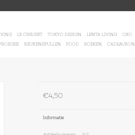
IVING
LE CREUSET
TOKYO DESIGN
LENTA LIVING
OXO
VROEGER
KEUKENSPULLEN
FOOD
BOEKEN
CADEAUBON
€4,50
Informatie
Artikelnummer:
142