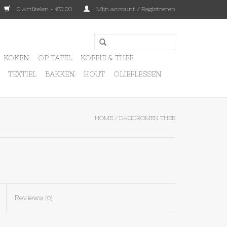
0 Artikelen - €0,00
Mijn account / Registreren
KOKEN
OP TAFEL
KOFFIE & THEE
TEXTIEL
BAKKEN
HOUT
OLIEFLESSEN
HOME
/
DAGDROMEN THEE
Reviews
(0)