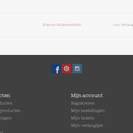
Koks en Keukenmeiden
Aan verlang
cten
Mijn account
oducten
Registreren
producten
Mijn bestellingen
dingen
Mijn tickets
Mijn verlanglijst
ed