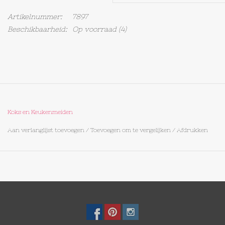
Artikelnummer:
7897
Op Tafel
Beschikbaarheid:
Op voorraad
(4)
Koffie & Thee
Lifestyle
Vroeger
Koks en Keukenmeiden
Aan verlanglijst toevoegen
/
Toevoegen om te vergelijken
/
Afdrukken
Keukenspullen
Food
Boeken
Cadeaubon