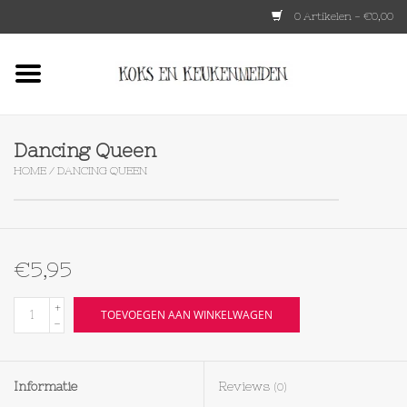
0 Artikelen - €0,00
Home
HKLIVING
Dancing Queen
HOME
/
DANCING QUEEN
Le Creuset
Tokyo design
€5,95
Lenta Living
+
TOEVOEGEN AAN WINKELWAGEN
-
OXO
Informatie
Reviews
(0)
Koken