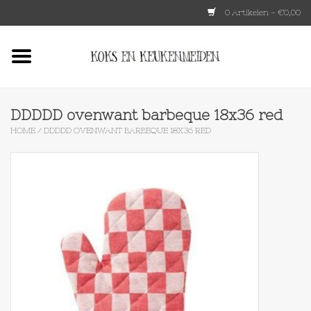
0 Artikelen - €0,00
Home
HKLIVING
DDDDD ovenwant barbeque 18x36 red
HOME
/
DDDDD OVENWANT BARBEQUE 18X36 RED
Le Creuset
Tokyo design
Lenta Living
OXO
Koken