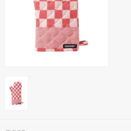
Op Tafel
Koffie & Thee
Lifestyle
Vroeger
Keukenspullen
Food
Boeken
Cadeaubon