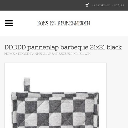
0 Artikelen - €0,00
Home
HKLIVING
DDDDD pannenlap barbeque 21x21 black
HOME
/
DDDDD PANNENLAP BARBEQUE 21X21 BLACK
Le Creuset
Tokyo design
Lenta Living
OXO
Koken