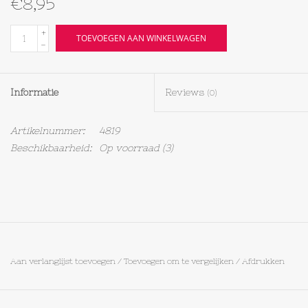
€8,95
Textiel
+
TOEVOEGEN AAN WINKELWAGEN
-
Bakken
Informatie
Reviews
(0)
Hout
Artikelnummer:
4819
Olieflessen
Beschikbaarheid:
Op voorraad
(3)
Aan verlanglijst toevoegen
/
Toevoegen om te vergelijken
/
Afdrukken