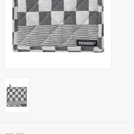
Op Tafel
Koffie & Thee
Lifestyle
Vroeger
Keukenspullen
Food
Boeken
Cadeaubon