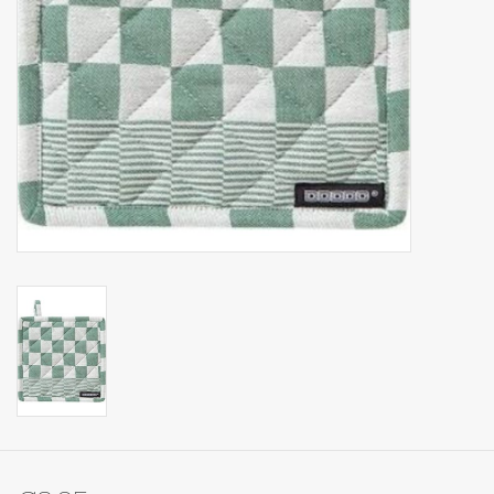
Op Tafel
Koffie & Thee
Lifestyle
Vroeger
Keukenspullen
Food
Boeken
Cadeaubon