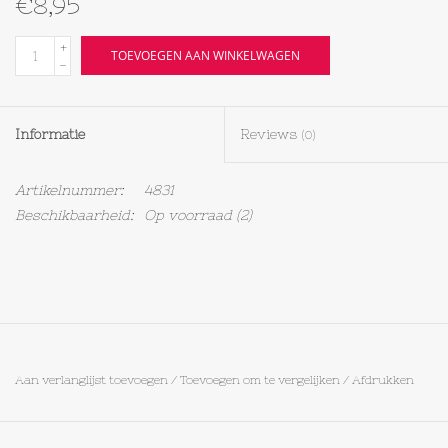
€8,95
Textiel
+
TOEVOEGEN AAN WINKELWAGEN
-
Bakken
Informatie
Reviews
(0)
Hout
Artikelnummer:
4831
Olieflessen
Beschikbaarheid:
Op voorraad
(2)
Aan verlanglijst toevoegen
/
Toevoegen om te vergelijken
/
Afdrukken