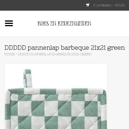
0 Artikelen - €0,00
Home
HKLIVING
DDDDD pannenlap barbeque 21x21 green
HOME
/
DDDDD PANNENLAP BARBEQUE 21X21 GREEN
Le Creuset
Tokyo design
Lenta Living
OXO
Koken