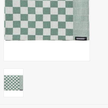
Op Tafel
Koffie & Thee
Lifestyle
Vroeger
Keukenspullen
Food
Boeken
Cadeaubon