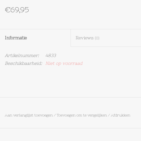
€69,95
Textiel
Bakken
Informatie
Reviews
(0)
Hout
Artikelnummer:
4833
Beschikbaarheid:
Niet op voorraad
Olieflessen
Aan verlanglijst toevoegen
/
Toevoegen om te vergelijken
/
Afdrukken