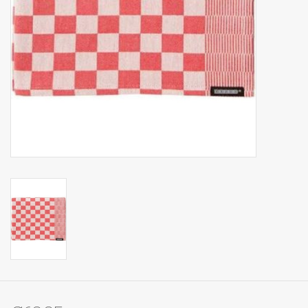
Op Tafel
Koffie & Thee
Lifestyle
Vroeger
Keukenspullen
Food
Boeken
Cadeaubon