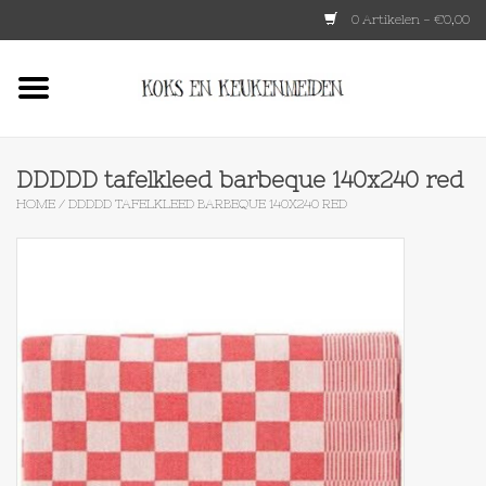
0 Artikelen - €0,00
Home
HKLIVING
DDDDD tafelkleed barbeque 140x240 red
HOME
/
DDDDD TAFELKLEED BARBEQUE 140X240 RED
Le Creuset
Tokyo design
Lenta Living
OXO
Koken