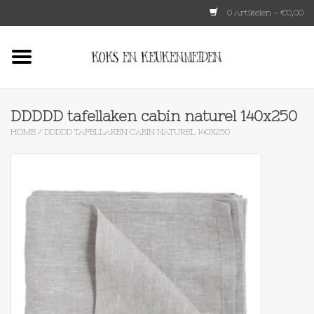
0 Artikelen - €0,00
Home
HKLIVING
DDDDD tafellaken cabin naturel 140x250
HOME
/
DDDDD TAFELLAKEN CABIN NATUREL 140X250
Le Creuset
Tokyo design
Lenta Living
OXO
Koken