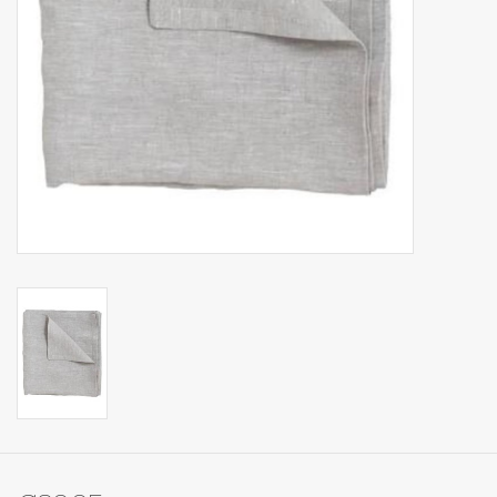
Op Tafel
Koffie & Thee
Lifestyle
Vroeger
Keukenspullen
Food
Boeken
Cadeaubon