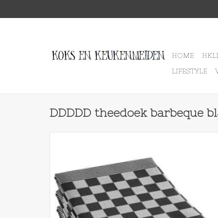
HOME
HKL
LIFESTYLE
DDDDD theedoek barbeque bl