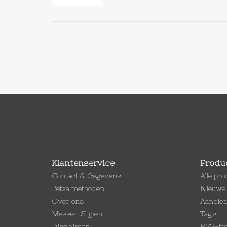
Klantenservice
Produ
Contact & Gegevens
Alle pr
Betaalmethoden
Nieuwe 
Over ons
Aanbie
Messen Slijpen
Tags
Disclaimer
RSS-fe