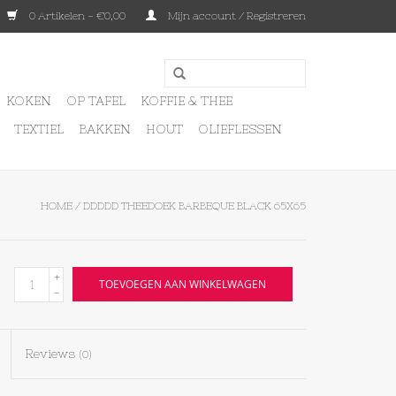
0 Artikelen - €0,00
Mijn account / Registreren
KOKEN
OP TAFEL
KOFFIE & THEE
TEXTIEL
BAKKEN
HOUT
OLIEFLESSEN
HOME
/
DDDDD THEEDOEK BARBEQUE BLACK 65X65
+
TOEVOEGEN AAN WINKELWAGEN
-
Reviews
(0)