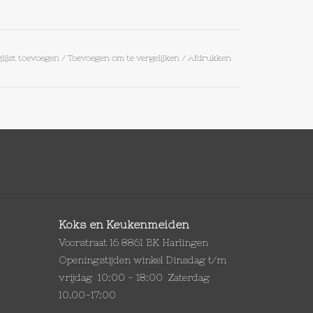
lijst toevoegen
/
Toevoegen om te vergelijken
/
Afdrukken
Koks en Keukenmeiden
Voorstraat 16 8861 BK Harlingen
Openingstijden winkel Dinsdag t/m
vrijdag 10:00 - 18:00 Zaterdag
10.00-17:00