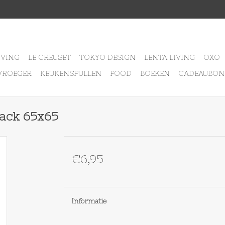
IVING
LE CREUSET
TOKYO DESIGN
LENTA LIVING
OXO
VROEGER
KEUKENSPULLEN
FOOD
BOEKEN
CADEAUBON
ack 65x65
€6,95
Informatie