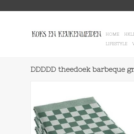
HOME
HKL
LIFESTYLE
DDDDD theedoek barbeque g