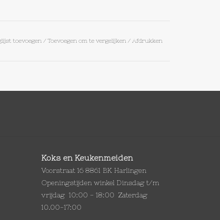
lijst toevoegen
/
Toevoegen om te vergelijken
/
Afdrukken
Koks en Keukenmeiden
Voorstraat 16 8861 BK Harlingen
Openingstijden winkel Dinsdag t/m
vrijdag 10:00 - 18:00 Zaterdag
10.00-17:00