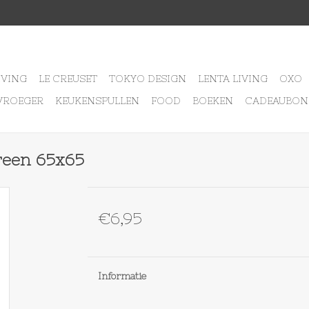
IVING
LE CREUSET
TOKYO DESIGN
LENTA LIVING
OXO
VROEGER
KEUKENSPULLEN
FOOD
BOEKEN
CADEAUBON
reen 65x65
€6,95
Informatie