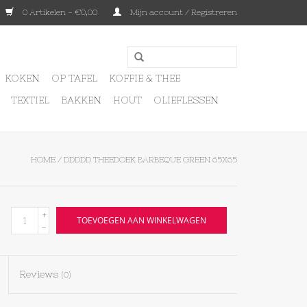
0 Artikelen - €0,00
Mijn account / Registreren
KOKEN
OP TAFEL
KOFFIE & THEE
TEXTIEL
BAKKEN
HOUT
OLIEFLESSEN
HOME
/
DDDDD THEEDOEK BARBEQUE GREEN 65X65
+
TOEVOEGEN AAN WINKELWAGEN
-
Reviews
(0)