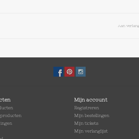
Aan verlang
cten
Mijn account
oducten
Registreren
producten
Mijn bestellingen
dingen
Mijn tickets
Mijn verlanglijst
ed