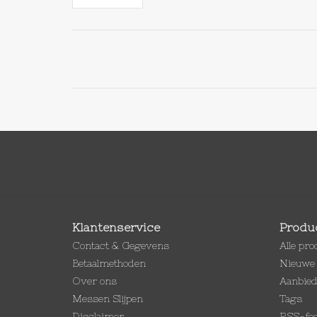
Klantenservice
Produ
Contact & Gegevens
Alle pr
Betaalmethoden
Nieuwe 
Over ons
Aanbie
Messen Slijpen
Tags
Disclaimer
RSS-fe