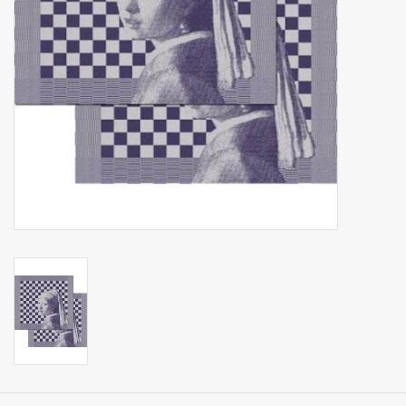
Op Tafel
Koffie & Thee
Lifestyle
Vroeger
Keukenspullen
Food
Boeken
Cadeaubon