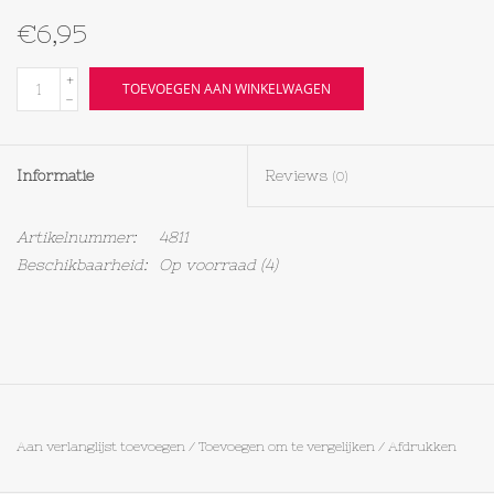
€6,95
Textiel
+
TOEVOEGEN AAN WINKELWAGEN
-
Bakken
Hout
Informatie
Reviews
(0)
Olieflessen
Artikelnummer:
4811
Beschikbaarheid:
Op voorraad
(4)
Aan verlanglijst toevoegen
/
Toevoegen om te vergelijken
/
Afdrukken