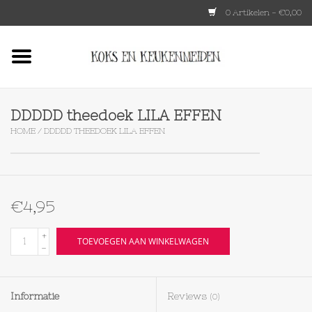
0 Artikelen - €0,00
Home
HKLIVING
DDDDD theedoek LILA EFFEN
HOME
/
DDDDD THEEDOEK LILA EFFEN
Le Creuset
Tokyo design
€4,95
Lenta Living
+
TOEVOEGEN AAN WINKELWAGEN
-
OXO
Informatie
Reviews
(0)
Koken