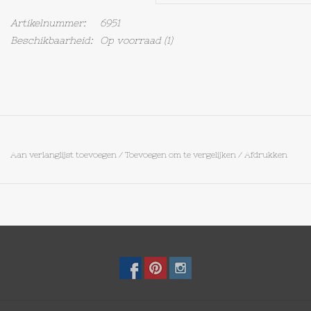
Artikelnummer:
6951
Op Tafel
Beschikbaarheid:
Op voorraad
(1)
Koffie & Thee
Lifestyle
Vroeger
Aan verlanglijst toevoegen
/
Toevoegen om te vergelijken
/
Afdrukken
Keukenspullen
Food
Boeken
Cadeaubon