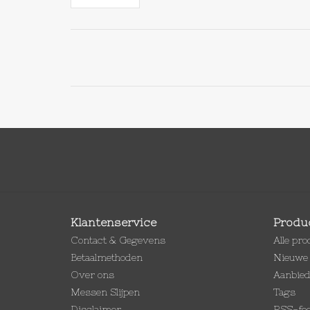
Klantenservice
Produ
Contact & Gegevens
Alle pr
Betaalmethoden
Nieuwe 
Over ons
Aanbie
Messen Slijpen
Tags
Disclaimer
RSS-fe