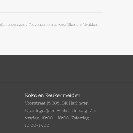
lijst toevoegen
/
Toevoegen om te vergelijken
/
Afdrukken
Koks en Keukenmeiden
Voorstraat 16 8861 BK Harlingen
Openingstijden winkel Dinsdag t/m
vrijdag 10:00 - 18:00 Zaterdag
10.00-17:00