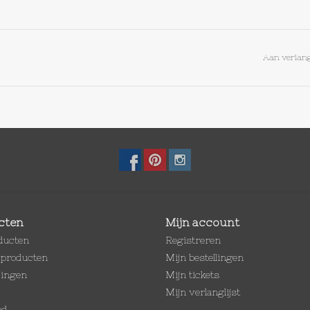
Aan verlang
cten
Mijn account
oducten
Registreren
producten
Mijn bestellingen
dingen
Mijn tickets
Mijn verlanglijst
ed