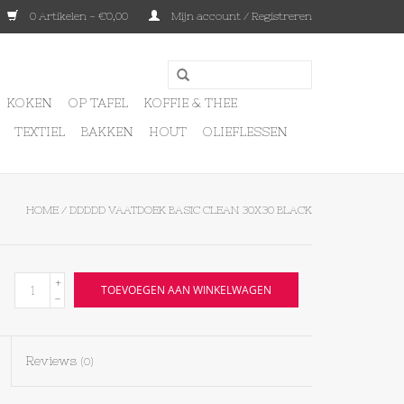
0 Artikelen - €0,00
Mijn account / Registreren
KOKEN
OP TAFEL
KOFFIE & THEE
TEXTIEL
BAKKEN
HOUT
OLIEFLESSEN
HOME
/
DDDDD VAATDOEK BASIC CLEAN 30X30 BLACK
+
TOEVOEGEN AAN WINKELWAGEN
-
Reviews
(0)