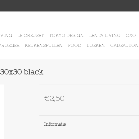
IVING
LE CREUSET
TOKYO DESIGN
LENTA LIVING
OXO
VROEGER
KEUKENSPULLEN
FOOD
BOEKEN
CADEAUBON
30x30 black
€2,50
Informatie