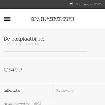
0 Artikelen - €0,00
Home
HKLIVING
De bakplaatbijbel
HOME
/
DE BAKPLAATBIJBEL
Le Creuset
Tokyo design
€34,99
Lenta Living
OXO
Informatie
Reviews
(0)
Koken
Artikelnummer:
6196