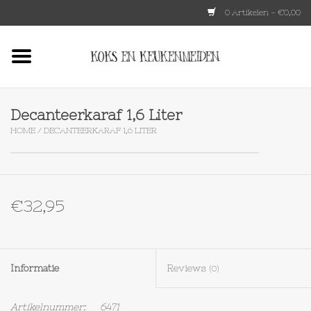
0 Artikelen - €0,00
Home
HKLIVING
Decanteerkaraf 1,6 Liter
HOME
/
DECANTEERKARAF 1,6 LITER
Le Creuset
Tokyo design
€32,95
Lenta Living
OXO
Informatie
Reviews
(0)
Koken
Artikelnummer:
6471