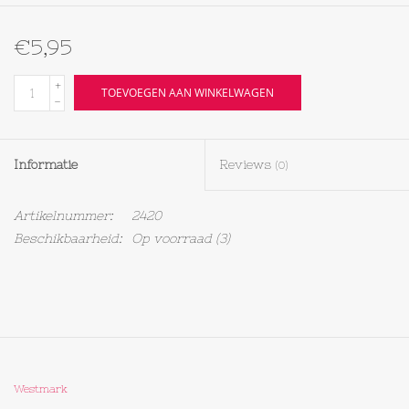
Textiel
€5,95
+
Bakken
TOEVOEGEN AAN WINKELWAGEN
-
Hout
Informatie
Reviews
(0)
Olieflessen
Artikelnummer:
2420
Beschikbaarheid:
Op voorraad
(3)
Westmark