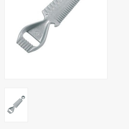
Op Tafel
Koffie & Thee
Lifestyle
Vroeger
Keukenspullen
Food
Boeken
Cadeaubon