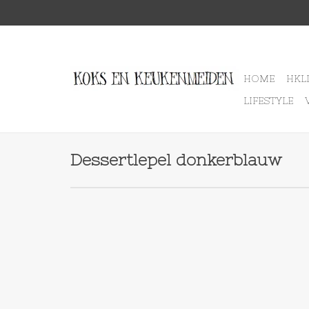
HOME
HKL
LIFESTYLE
Dessertlepel donkerblauw