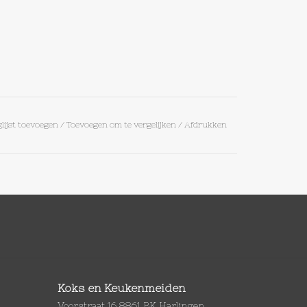
lijst toevoegen
/
Toevoegen om te vergelijken
/
Afdrukken
Koks en Keukenmeiden
Voorstraat 16 8861 BK Harlingen