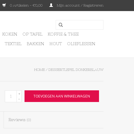
0 Artikelen - €0,00
Mijn account / Registreren
KOKEN
OP TAFEL
KOFFIE & THEE
TEXTIEL
BAKKEN
HOUT
OLIEFLESSEN
HOME
/
DESSERTLEPEL DONKERBLAUW
+
TOEVOEGEN AAN WINKELWAGEN
-
Reviews
(0)