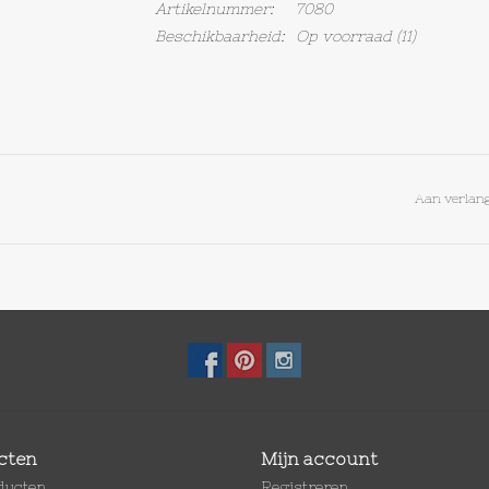
Artikelnummer:
7080
Beschikbaarheid:
Op voorraad
(11)
Aan verlang
cten
Mijn account
oducten
Registreren