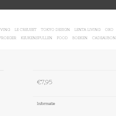
IVING
LE CREUSET
TOKYO DESIGN
LENTA LIVING
OXO
VROEGER
KEUKENSPULLEN
FOOD
BOEKEN
CADEAUBON
€7,95
Informatie