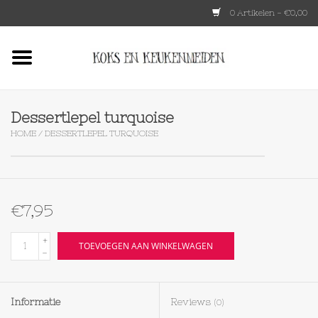
0 Artikelen - €0,00
Home
HKLIVING
Dessertlepel turquoise
HOME
/
DESSERTLEPEL TURQUOISE
Le Creuset
Tokyo design
€7,95
Lenta Living
+
TOEVOEGEN AAN WINKELWAGEN
-
OXO
Informatie
Reviews
(0)
Koken