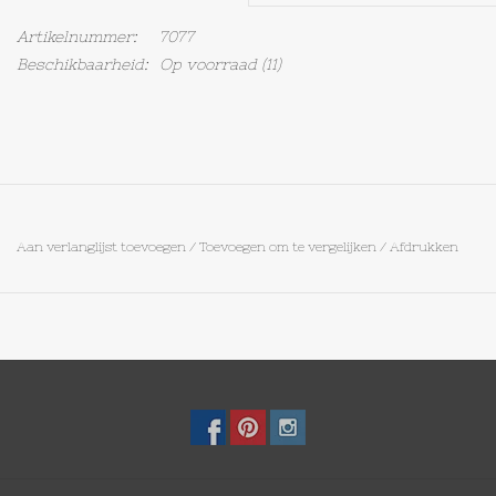
Artikelnummer:
7077
Op Tafel
Beschikbaarheid:
Op voorraad
(11)
Koffie & Thee
Lifestyle
Vroeger
Aan verlanglijst toevoegen
/
Toevoegen om te vergelijken
/
Afdrukken
Keukenspullen
Food
Boeken
Cadeaubon