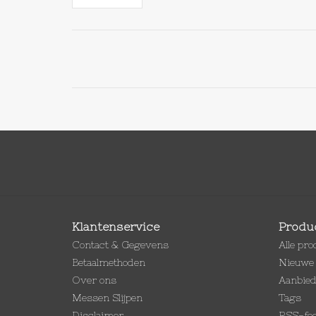
Klantenservice
Produ
Contact & Gegevens
Alle pr
Betaalmethoden
Nieuwe 
Over ons
Aanbie
Messen Slijpen
Tags
Disclaimer
RSS-fe