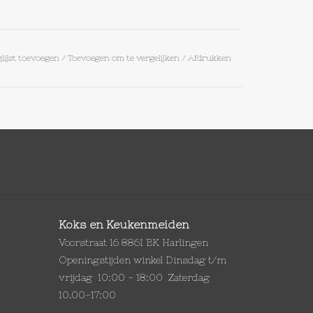
lijst toevoegen
/
Toevoegen om te vergelijken
/
Afdrukken
Koks en Keukenmeiden
Voorstraat 16 8861 BK Harlingen
Openingstijden winkel Dinsdag t/m
vrijdag 10:00 - 18:00 Zaterdag
10.00-17:00