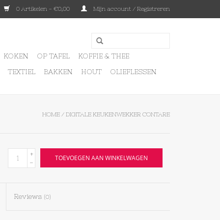
0 Artikelen - €0,00
Mijn account / Registreren
KOKEN
OP TAFEL
KOFFIE & THEE
TEXTIEL
BAKKEN
HOUT
OLIEFLESSEN
HOME
/
DIGITALE KEUKENWEKKER CONTARE
+
TOEVOEGEN AAN WINKELWAGEN
-
Reviews
(0)