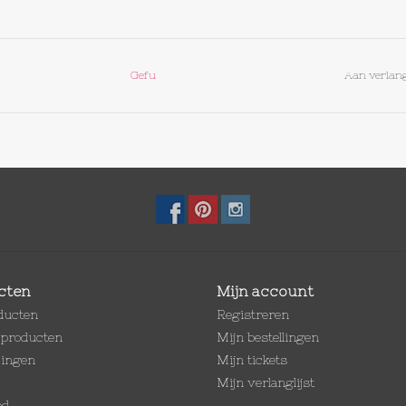
Gefu
Aan verlang
cten
Mijn account
oducten
Registreren
producten
Mijn bestellingen
dingen
Mijn tickets
Mijn verlanglijst
ed