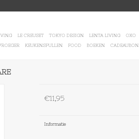
IVING
LE CREUSET
TOKYO DESIGN
LENTA LIVING
OXO
VROEGER
KEUKENSPULLEN
FOOD
BOEKEN
CADEAUBON
ARE
€11,95
Informatie