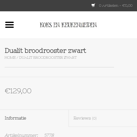
0 Artikelen - €0,00
Home
HKLIVING
Dualit broodrooster zwart
HOME
/
DUALIT BROODROOSTER ZWART
Le Creuset
Tokyo design
€129,00
Lenta Living
OXO
Informatie
Reviews
(0)
Koken
Artikelnummer:
5778