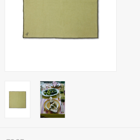
Op Tafel
Koffie & Thee
Lifestyle
Vroeger
Keukenspullen
Food
Boeken
Cadeaubon