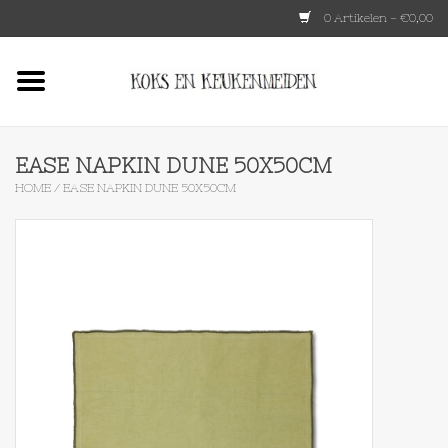
0 Artikelen - €0,00
Home
HKLIVING
EASE NAPKIN DUNE 50X50CM
HOME
/
EASE NAPKIN DUNE 50X50CM
Le Creuset
Tokyo design
Lenta Living
OXO
Koken