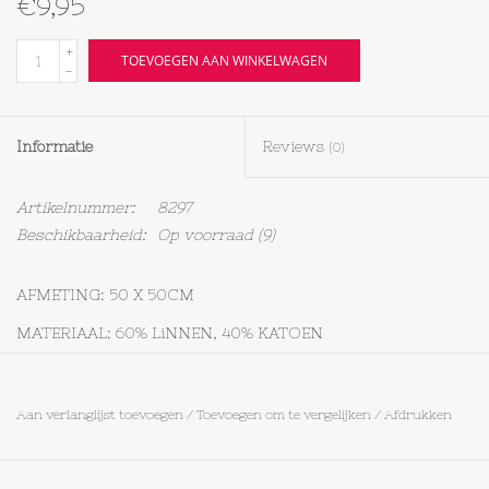
€9,95
Textiel
+
TOEVOEGEN AAN WINKELWAGEN
-
Bakken
Informatie
Reviews
(0)
Hout
Artikelnummer:
8297
Olieflessen
Beschikbaarheid:
Op voorraad
(9)
AFMETING: 50 X 50CM
MATERIAAL: 60% LiNNEN, 40% KATOEN
PRACHTIG IN COMBINATIE MET DE SERVETRINGEN
VERWACHT: EIND OKTOBER
Aan verlanglijst toevoegen
/
Toevoegen om te vergelijken
/
Afdrukken