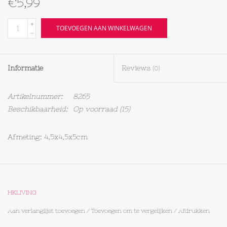
€5,99
Textiel
+
TOEVOEGEN AAN WINKELWAGEN
-
Bakken
Informatie
Reviews
(0)
Hout
Artikelnummer:
8265
Olieflessen
Beschikbaarheid:
Op voorraad
(15)
Afmeting: 4,5x4,5x5cm
HKLIVING
Aan verlanglijst toevoegen
/
Toevoegen om te vergelijken
/
Afdrukken