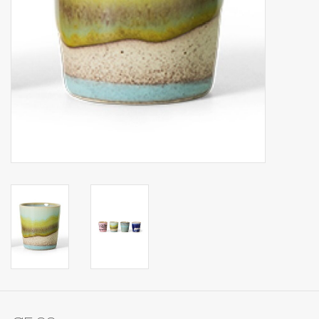
Op Tafel
Koffie & Thee
Lifestyle
Vroeger
Keukenspullen
Food
Boeken
Cadeaubon