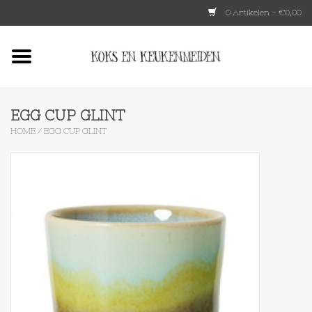
0 Artikelen - €0,00
Home
HKLIVING
EGG CUP GLINT
HOME
/
EGG CUP GLINT
Le Creuset
Tokyo design
Lenta Living
OXO
Koken