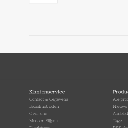
Klantenservice
Produ
Contact & Gegevens
Alle pr
Betaalmethoden
Nieuwe 
Over ons
Aanbie
Messen Slijpen
Tags
Disclaimer
RSS-fe