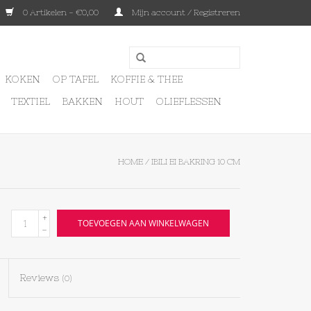
0 Artikelen - €0,00
Mijn account / Registreren
KOKEN
OP TAFEL
KOFFIE & THEE
TEXTIEL
BAKKEN
HOUT
OLIEFLESSEN
HOME
/
IBILI EI BAKRING 10 CM
+
TOEVOEGEN AAN WINKELWAGEN
-
Reviews
(0)