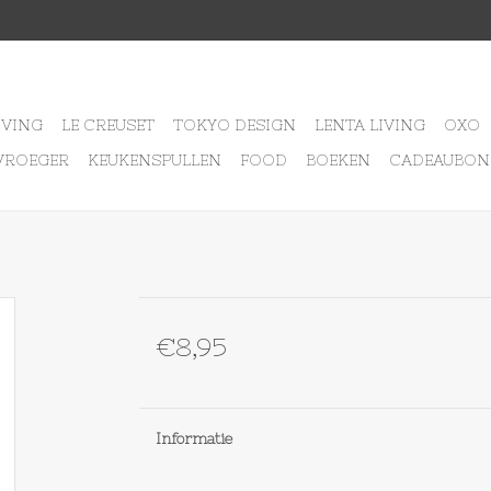
IVING
LE CREUSET
TOKYO DESIGN
LENTA LIVING
OXO
VROEGER
KEUKENSPULLEN
FOOD
BOEKEN
CADEAUBON
€8,95
Informatie