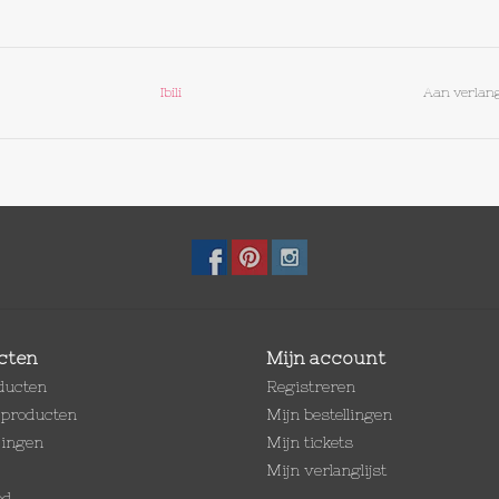
Ibili
Aan verlang
cten
Mijn account
oducten
Registreren
producten
Mijn bestellingen
dingen
Mijn tickets
Mijn verlanglijst
ed