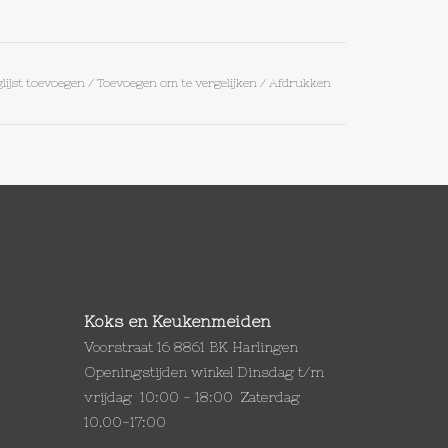
lijst toevoegen
/
Toevoegen om te vergelijken
/
Afdrukken
Koks en Keukenmeiden
Voorstraat 16 8861 BK Harlingen
Openingstijden winkel Dinsdag t/m
vrijdag 10:00 - 18:00 Zaterdag
10.00-17:00