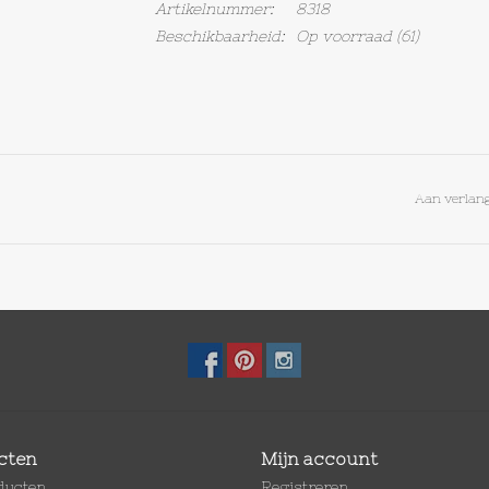
Artikelnummer:
8318
Beschikbaarheid:
Op voorraad
(61)
Aan verlang
cten
Mijn account
oducten
Registreren