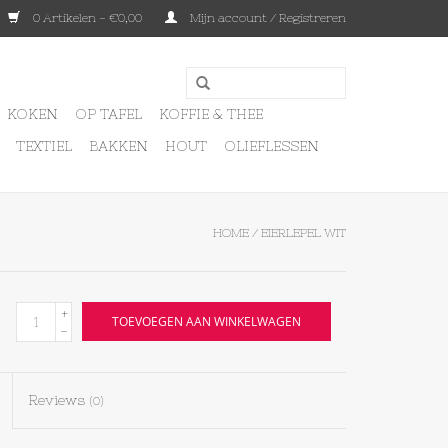
0 Artikelen - €0,00
Mijn account / Registreren
KOKEN
OP TAFEL
KOFFIE & THEE
TEXTIEL
BAKKEN
HOUT
OLIEFLESSEN
HOME
/
EIERLEPEL WIT
+
TOEVOEGEN AAN WINKELWAGEN
-
Reviews
(0)