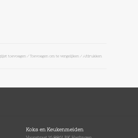
lijst toevoegen
/
Toevoegen om te vergelijken
/
Afdrukken
Koks en Keukenmeiden
Voorstraat 16 8861 BK Harlingen