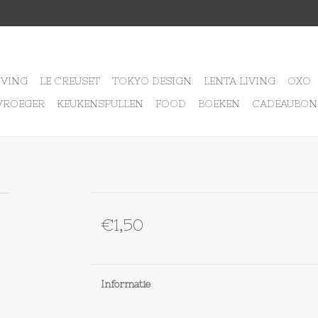
IVING
LE CREUSET
TOKYO DESIGN
LENTA LIVING
OXO
VROEGER
KEUKENSPULLEN
FOOD
BOEKEN
CADEAUBON
€1,50
Informatie