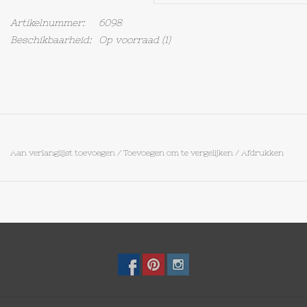
Artikelnummer:
6098
Op Tafel
Beschikbaarheid:
Op voorraad
(1)
Koffie & Thee
Lifestyle
Vroeger
Aan verlanglijst toevoegen
/
Toevoegen om te vergelijken
/
Afdrukken
Keukenspullen
Food
Boeken
Cadeaubon