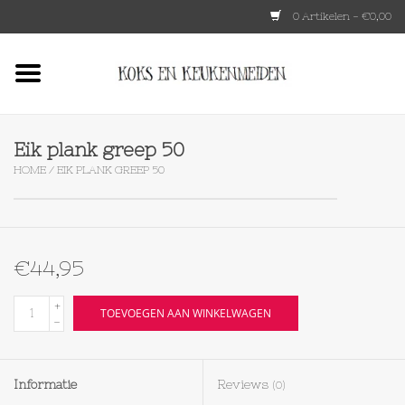
0 Artikelen - €0,00
Home
HKLIVING
Eik plank greep 50
HOME
/
EIK PLANK GREEP 50
Le Creuset
Tokyo design
€44,95
Lenta Living
+
TOEVOEGEN AAN WINKELWAGEN
-
OXO
Informatie
Reviews
(0)
Koken