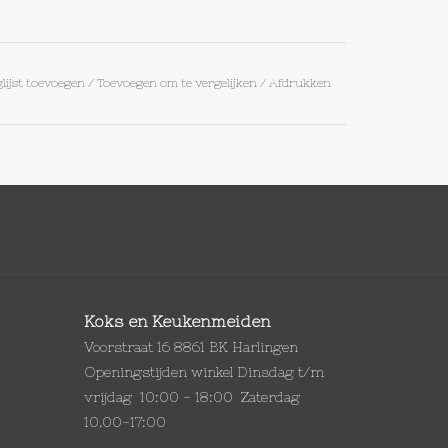
lijst toevoegen
/
Toevoegen om te vergelijken
/
Afdrukken
Koks en Keukenmeiden
Voorstraat 16 8861 BK Harlingen
Openingstijden winkel Dinsdag t/m
vrijdag 10:00 - 18:00 Zaterdag
10.00-17:00