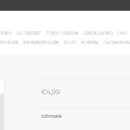
IVING
LE CREUSET
TOKYO DESIGN
LENTA LIVING
OXO
VROEGER
KEUKENSPULLEN
FOOD
BOEKEN
CADEAUBON
€4,99
Informatie