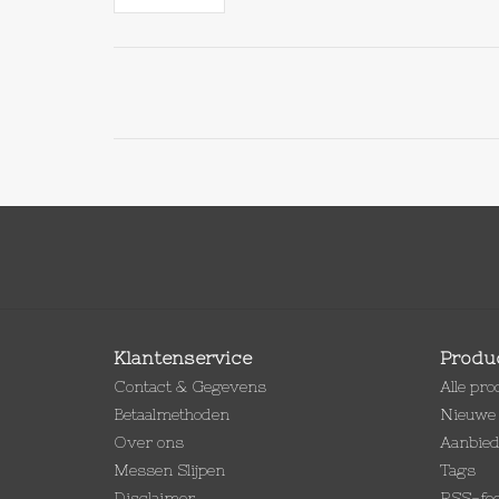
Klantenservice
Produ
Contact & Gegevens
Alle pr
Betaalmethoden
Nieuwe 
Over ons
Aanbie
Messen Slijpen
Tags
Disclaimer
RSS-fe