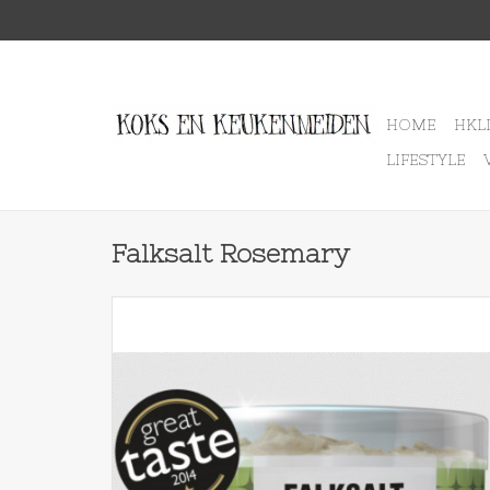
HOME
HKL
LIFESTYLE
Falksalt Rosemary