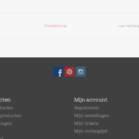
Foodelicious
Aan verlang
cten
Mijn account
oducten
Registreren
producten
Mijn bestellingen
dingen
Mijn tickets
Mijn verlanglijst
ed