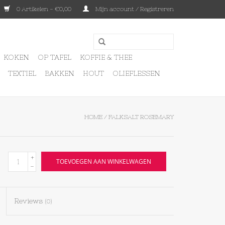
0 Artikelen - €0,00
Mijn account / Registreren
KOKEN
OP TAFEL
KOFFIE & THEE
TEXTIEL
BAKKEN
HOUT
OLIEFLESSEN
HOME
/
FALKSALT ROSEMARY
+
TOEVOEGEN AAN WINKELWAGEN
-
Reviews
(0)