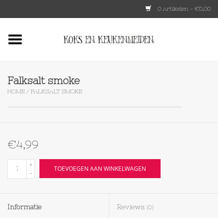
0 Artikelen - €0,00
Home
HKLIVING
Falksalt smoke
HOME
/
FALKSALT SMOKE
Le Creuset
Tokyo design
€4,99
Lenta Living
+
TOEVOEGEN AAN WINKELWAGEN
-
OXO
Informatie
Reviews
(0)
Koken