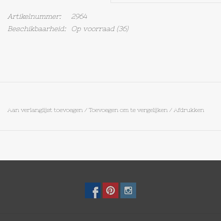
Artikelnummer:
2964
Op Tafel
Beschikbaarheid:
Op voorraad
(36)
Koffie & Thee
Lifestyle
Vroeger
Aan verlanglijst toevoegen
/
Toevoegen om te vergelijken
/
Afdrukken
Keukenspullen
Food
Boeken
Cadeaubon