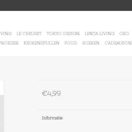
IVING
LE CREUSET
TOKYO DESIGN
LENTA LIVING
OXO
VROEGER
KEUKENSPULLEN
FOOD
BOEKEN
CADEAUBON
€4,99
Informatie