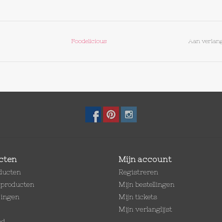
Foodelicious
Aan verlang
cten
Mijn account
oducten
Registreren
producten
Mijn bestellingen
dingen
Mijn tickets
Mijn verlanglijst
ed