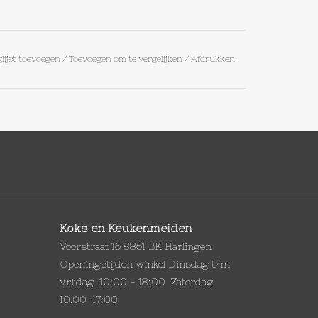
lijst toevoegen
/
Toevoegen om te vergelijken
/
Afdrukken
Koks en Keukenmeiden
Voorstraat 16 8861 BK Harlingen
Openingstijden winkel Dinsdag t/m
vrijdag 10:00 - 18:00 Zaterdag
10.00-17:00