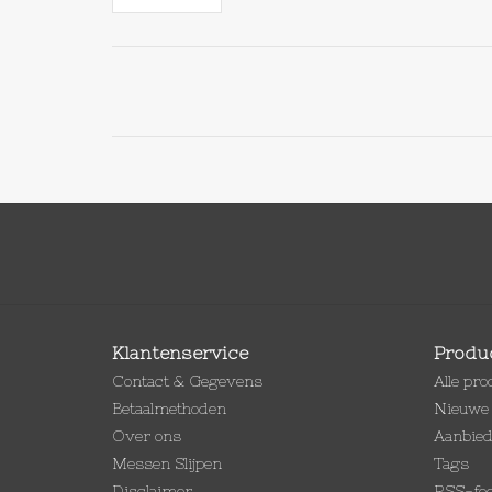
Klantenservice
Produ
Contact & Gegevens
Alle pr
Betaalmethoden
Nieuwe 
Over ons
Aanbie
Messen Slijpen
Tags
Disclaimer
RSS-fe