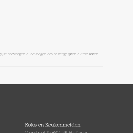
lijst toevoegen
/
Toevoegen om te vergelijken
/
Afdrukken
Koks en Keukenmeiden
Voorstraat 16 8861 BK Harlingen