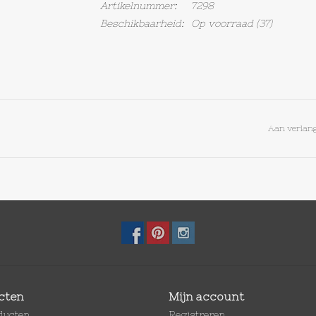
Artikelnummer:
7298
Beschikbaarheid:
Op voorraad
(37)
Aan verlang
cten
Mijn account
oducten
Registreren