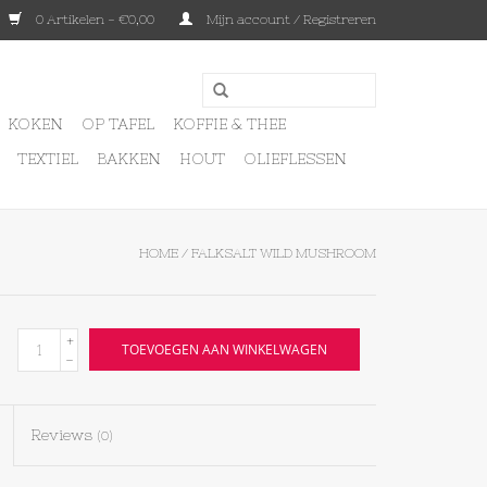
0 Artikelen - €0,00
Mijn account / Registreren
KOKEN
OP TAFEL
KOFFIE & THEE
TEXTIEL
BAKKEN
HOUT
OLIEFLESSEN
HOME
/
FALKSALT WILD MUSHROOM
+
TOEVOEGEN AAN WINKELWAGEN
-
Reviews
(0)