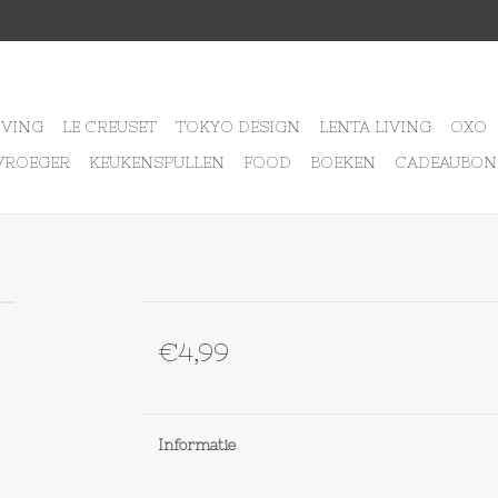
IVING
LE CREUSET
TOKYO DESIGN
LENTA LIVING
OXO
VROEGER
KEUKENSPULLEN
FOOD
BOEKEN
CADEAUBON
€4,99
Informatie