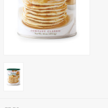
Op Tafel
Koffie & Thee
Lifestyle
Vroeger
Keukenspullen
Food
Boeken
Cadeaubon