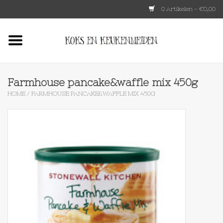
0 Artikelen - €0,00
Home
HKLIVING
Farmhouse pancake&waffle mix 450g
HOME
/
FARMHOUSE PANCAKE&WAFFLE MIX 450G
Le Creuset
Tokyo design
Lenta Living
OXO
Koken