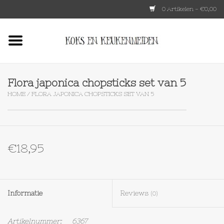
0 Artikelen - €0,00
Home
HKLIVING
Flora japonica chopsticks set van 5
HOME
/
FLORA JAPONICA CHOPSTICKS SET VAN 5
Le Creuset
Tokyo design
€18,95
Lenta Living
OXO
Informatie
Reviews
(0)
Koken
Artikelnummer:
6367