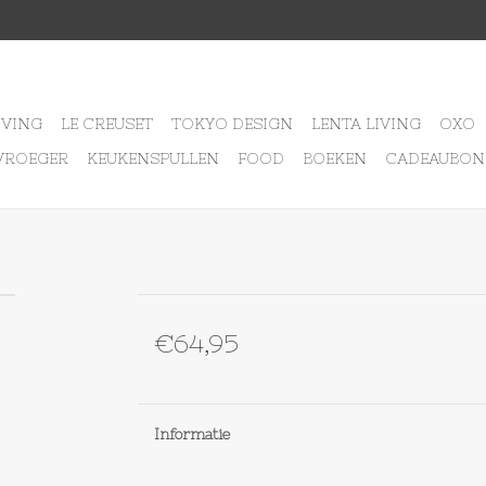
IVING
LE CREUSET
TOKYO DESIGN
LENTA LIVING
OXO
VROEGER
KEUKENSPULLEN
FOOD
BOEKEN
CADEAUBON
€64,95
Informatie