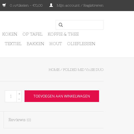
0 Artikelen - €0,00
Mijn account / Registreren
KOKEN
OP TAFEL
KOFFIE & THEE
TEXTIEL
BAKKEN
HOUT
OLIEFLESSEN
HOME
/
FOLDED MID VASE DUO
+
TOEVOEGEN AAN WINKELWAGEN
-
Reviews
(0)