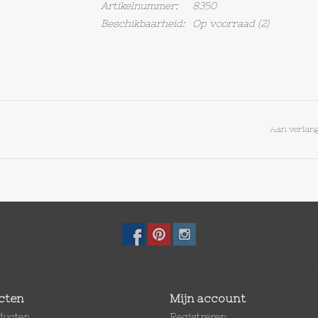
Artikelnummer:
8350
Beschikbaarheid:
Op voorraad
(2)
Aan verlang
cten
Mijn account
oducten
Registreren