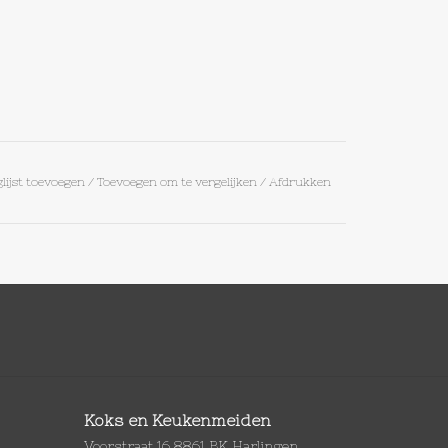
lijst toevoegen
/
Toevoegen om te vergelijken
/
Afdrukken
Koks en Keukenmeiden
Voorstraat 16 8861 BK Harlingen