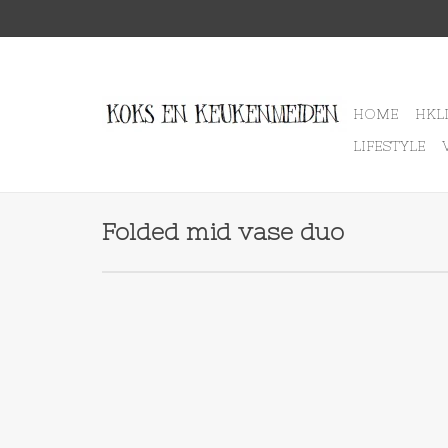
HOME
HKL
LIFESTYLE
Folded mid vase duo