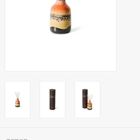
Op Tafel
Koffie & Thee
Lifestyle
Vroeger
Keukenspullen
Food
Boeken
Cadeaubon