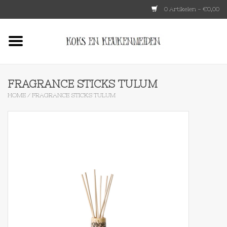
0 Artikelen - €0,00
Home
HKLIVING
FRAGRANCE STICKS TULUM
HOME
/
FRAGRANCE STICKS TULUM
Le Creuset
Tokyo design
Lenta Living
OXO
Koken