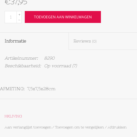
€37,95
Textiel
+
TOEVOEGEN AAN WINKELWAGEN
-
Bakken
Informatie
Reviews
(0)
Hout
Artikelnummer:
8290
Olieflessen
Beschikbaarheid:
Op voorraad
(7)
AFMETING: 7,5x7,5x28cm
HKLIVING
INHOUD: 200ML
Aan verlanglijst toevoegen
/
Toevoegen om te vergelijken
/
Afdrukken