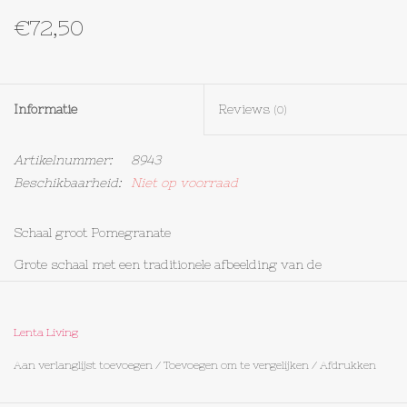
€72,50
Textiel
Bakken
Informatie
Reviews
(0)
Hout
Artikelnummer:
8943
Beschikbaarheid:
Niet op voorraad
Olieflessen
Schaal groot Pomegranate
Grote schaal met een traditionele afbeelding van de
granaatappel.
Zowel de binnenkant als de buitenkant zijn beschilderd.
Lenta Living
Diameter 30 cm
Aan verlanglijst toevoegen
/
Toevoegen om te vergelijken
/
Afdrukken