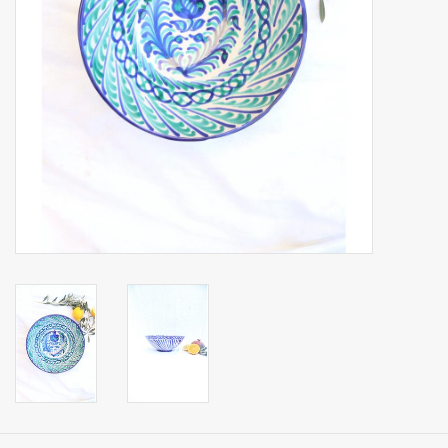
Op Tafel
Koffie & Thee
Lifestyle
Vroeger
Keukenspullen
Food
Boeken
Cadeaubon