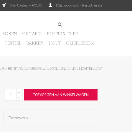
0 Artikelen - €0,00
Mijn account / Registreren
KOKEN
OP TAFEL
KOFFIE & THEE
TEXTIEL
BAKKEN
HOUT
OLIEFLESSEN
ME
/
FRUIT/SALADESCHAAL 30CM GRANADA LICHTBLAUW
+
TOEVOEGEN AAN WINKELWAGEN
-
Reviews
(0)