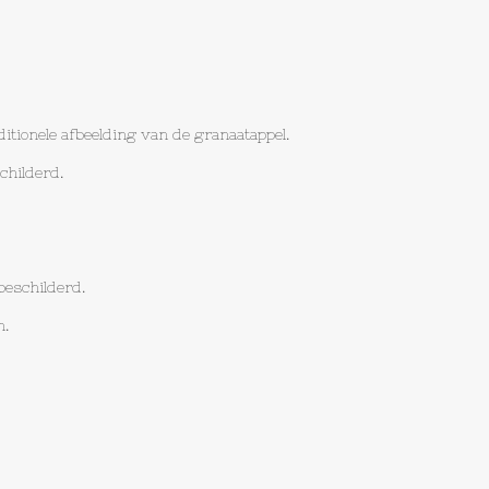
ditionele afbeelding van de granaatappel.
childerd.
beschilderd.
n.