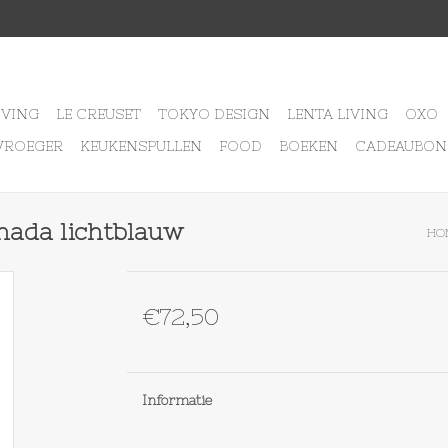
IVING
LE CREUSET
TOKYO DESIGN
LENTA LIVING
OXO
VROEGER
KEUKENSPULLEN
FOOD
BOEKEN
CADEAUBON
nada lichtblauw
HO
€72,50
Informatie