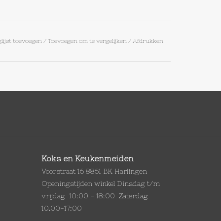
lijst toevoegen
/
Toevoegen om te vergelijken
/
Afdrukken
Koks en Keukenmeiden
Voorstraat 16 8861 BK Harlingen
Openingstijden winkel Dinsdag t/m
vrijdag 10:00 - 18:00 Zaterdag
10.00-17:00