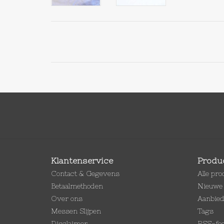
Klantenservice
Produ
Contact & Gegevens
Alle pr
Betaalmethoden
Nieuwe 
Over ons
Aanbie
Messen Slijpen
Tags
Disclaimer
RSS-fe