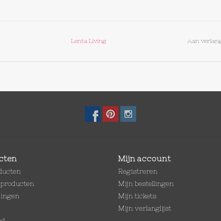
Lenta Living
Aan verlang
cten
Mijn account
oducten
Registreren
producten
Mijn bestellingen
dingen
Mijn tickets
Mijn verlanglijst
ed