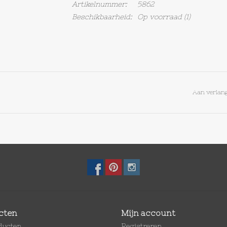
Artikelnummer:
5862
Beschikbaarheid:
Op voorraad
(1)
Aan verlang
cten
Mijn account
oducten
Registreren