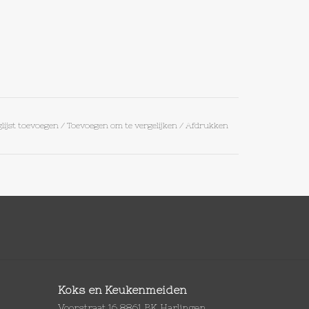
lijst toevoegen
/
Toevoegen om te vergelijken
/
Afdrukken
Koks en Keukenmeiden
Voorstraat 16 8861 BK Harlingen