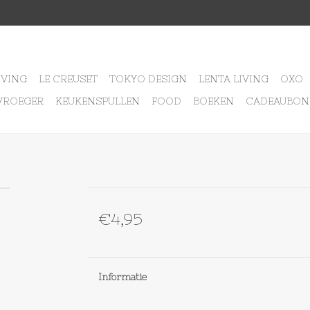
IVING
LE CREUSET
TOKYO DESIGN
LENTA LIVING
OXO
VROEGER
KEUKENSPULLEN
FOOD
BOEKEN
CADEAUBON
€4,95
Informatie