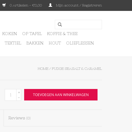
0 Artikelen - €0,00
Mijn account / Registreren
KOKEN
OP TAFEL
KOFFIE & THEE
TEXTIEL
BAKKEN
HOUT
OLIEFLESSEN
HOME
/
FUDGE SEASALT & CARAMEL
+
TOEVOEGEN AAN WINKELWAGEN
-
Reviews
(0)