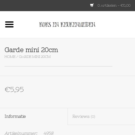
0 Artikelen - €0,00
Home
HKLIVING
Garde mini 20cm
HOME
/
GARDE MINI 20CM
Le Creuset
Tokyo design
€5,95
Lenta Living
OXO
Informatie
Reviews
(0)
Koken
Artikelnummer:
4958