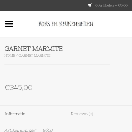
0 Artikelen - €0,00
Home
HKLIVING
GARNET MARMITE
HOME
/
GARNET MARMITE
Le Creuset
Tokyo design
€345,00
Lenta Living
OXO
Informatie
Reviews
(0)
Koken
Artikelnummer:
8660