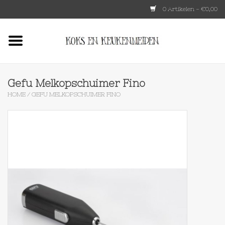
0 Artikelen - €0,00
Home
HKLIVING
Gefu Melkopschuimer Fino
HOME
/
GEFU MELKOPSCHUIMER FINO
Le Creuset
Tokyo design
Lenta Living
OXO
Koken