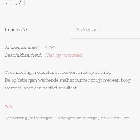
€11,95
Textiel
Informatie
Reviews
Bakken
(0)
Artikelnummer:
4794
Hout
Beschikbaarheid:
Niet op voorraad
Olieflessen
Crèmeachtig melkschuim met een druk op de knop!
De op batterijen werkende melkschuimer zorgt met een hoog
toerental voor een perfect resultaat
Gefu
inclusief 2 AA batterijen
Aan verlanglijst toevoegen
/
Toevoegen om te vergelijken
/
Afdrukken