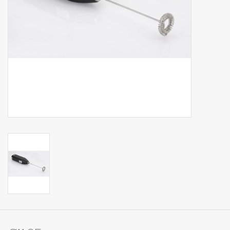
Op Tafel
Koffie & Thee
Lifestyle
Vroeger
Keukenspullen
Food
Boeken
Cadeaubon