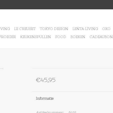
IVING
LE CREUSET
TOKYO DESIGN
LENTA LIVING
OXO
VROEGER
KEUKENSPULLEN
FOOD
BOEKEN
CADEAUBON
€45,95
Informatie
Artikelnummer:
6419