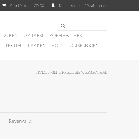
0 Artikelen - €0,00
Mijn account / Registreren
KOKEN
OP TAFEL
KOFFIE & THEE
TEXTIEL
BAKKEN
HOUT
OLIEFLESSEN
HOME
/
GEFU PRECIESIE WEEGSCHAAL
Reviews
(0)