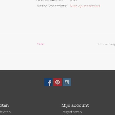
Beschikbaarheid:
Niet op voorraad
Gefu
Aan verlang
cten
Mijn account
oducten
Registreren