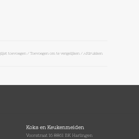
lijst toevoegen
/
Toevoegen om te vergelijken
/
Afdrukken
Koks en Keukenmeiden
Voorstraat 16 8861 BK Harlingen