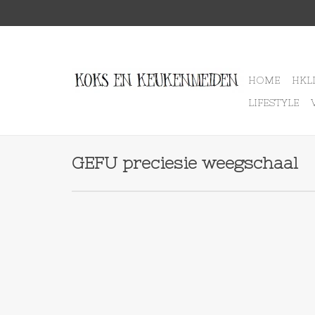
HOME
HKL
LIFESTYLE
GEFU preciesie weegschaal