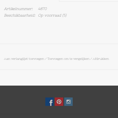
Artikelnummer:
4870
Op Tafel
Beschikbaarheid:
Op voorraad
(5)
Koffie & Thee
Lifestyle
Vroeger
Aan verlanglijst toevoegen
/
Toevoegen om te vergelijken
/
Afdrukken
Keukenspullen
Food
Boeken
Cadeaubon