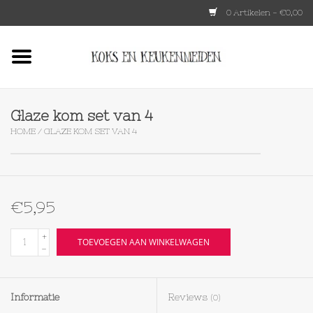
0 Artikelen - €0,00
Home
HKLIVING
Glaze kom set van 4
HOME
/
GLAZE KOM SET VAN 4
Le Creuset
Tokyo design
€5,95
Lenta Living
+
TOEVOEGEN AAN WINKELWAGEN
-
OXO
Informatie
Reviews
(0)
Koken