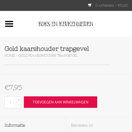
0 Artikelen - €0,00
Home
HKLIVING
Gold kaarshouder trapgevel
HOME
/
GOLD KAARSHOUDER TRAPGEVEL
Le Creuset
Tokyo design
€7,95
Lenta Living
+
TOEVOEGEN AAN WINKELWAGEN
-
OXO
Informatie
Reviews
(0)
Koken