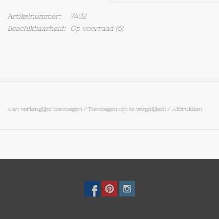
Artikelnummer:
7402
Op Tafel
Beschikbaarheid:
Op voorraad
(6)
Koffie & Thee
Lifestyle
Vroeger
Aan verlanglijst toevoegen
/
Toevoegen om te vergelijken
/
Afdrukken
Keukenspullen
Food
Boeken
Cadeaubon