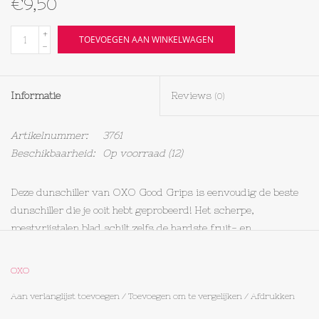
€9,50
Textiel
+
TOEVOEGEN AAN WINKELWAGEN
-
Bakken
Informatie
Reviews
(0)
Hout
Artikelnummer:
3761
Olieflessen
Beschikbaarheid:
Op voorraad
(12)
Deze dunschiller van OXO Good Grips is eenvoudig de beste
dunschiller die je ooit hebt geprobeerd! Het scherpe,
roestvrijstalen blad schilt zelfs de hardste fruit- en
groentesoorten met gemak. De dunschiller verwijdert alleen de
schil, niet het fruit eronder. De zachte, comfortabele greep
OXO
steunt je hand tijdens het schillen en is antislip, zelfs wanneer
Aan verlanglijst toevoegen
/
Toevoegen om te vergelijken
/
Afdrukken
je handen nat zijn. De greep is bovendien voorzien van een
ophangoog. De dunschiller is ook te gebruiken als je