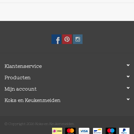
linkshandig bent en is voorzien van een handige aardappeloog
verwijderaar. Na gebruik mag de dunschiller in de
vaatwasmachine.
Belangrijkste kenmerken:
Scherp, roestvrijstalen blad schilt makkelijk
Verwijdert alleen de schil, niet het fruit eronder
Comfortabele greep is antislip, zelfs bij natte handen
Greep voorzien van ophangoog
Klantenservice
Zowel rechts- als linkshandig te gebruiken
Met aardappeloog verwijderaar
Producten
Vaatwasmachinebestendig
Mijn account
BPA vrij
Koks en Keukenmeiden
© Copyright 2026 Koks en Keukenmeiden