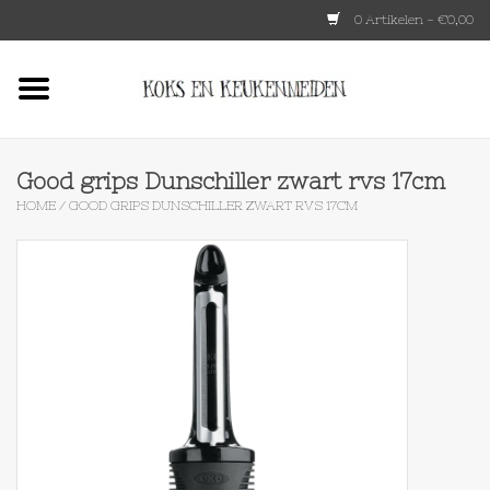
0 Artikelen - €0,00
Home
HKLIVING
Good grips Dunschiller zwart rvs 17cm
HOME
/
GOOD GRIPS DUNSCHILLER ZWART RVS 17CM
Le Creuset
Tokyo design
Lenta Living
OXO
Koken