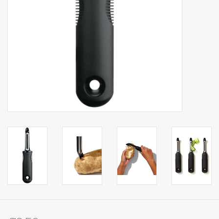
Op Tafel
Koffie & Thee
Lifestyle
Vroeger
Keukenspullen
Food
Boeken
Cadeaubon