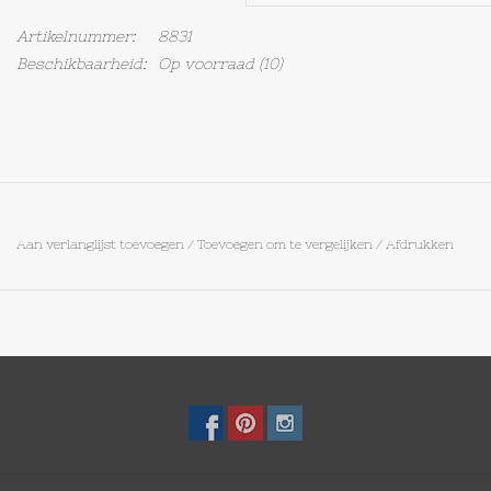
Artikelnummer:
8831
Op Tafel
Beschikbaarheid:
Op voorraad
(10)
Koffie & Thee
Lifestyle
Vroeger
Aan verlanglijst toevoegen
/
Toevoegen om te vergelijken
/
Afdrukken
Keukenspullen
Food
Boeken
Cadeaubon