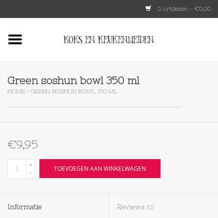
0 Artikelen - €0,00
Home
HKLIVING
Green soshun bowl 350 ml
HOME
/
GREEN SOSHUN BOWL 350 ML
Le Creuset
Tokyo design
€9,95
Lenta Living
+
TOEVOEGEN AAN WINKELWAGEN
-
OXO
Informatie
Reviews
(0)
Koken