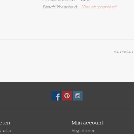
Beschikbaarheid:
Niet op voorraad
Aan verlang
cten
Mijn account
oducten
Registreren