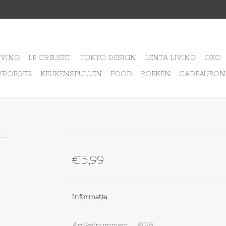
IVING
LE CREUSET
TOKYO DESIGN
LENTA LIVING
OXO
VROEGER
KEUKENSPULLEN
FOOD
BOEKEN
CADEAUBON
€5,99
Informatie
Artikelnummer:
8016