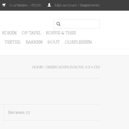
0 Artikelen - €0,00
Mijn account / Registreren
KOKEN
OP TAFEL
KOFFIE & THEE
TEXTIEL
BAKKEN
HOUT
OLIEFLESSEN
HOME
/
GREEN SOSHUN BOWL 9 X 4 CM
Reviews
(0)