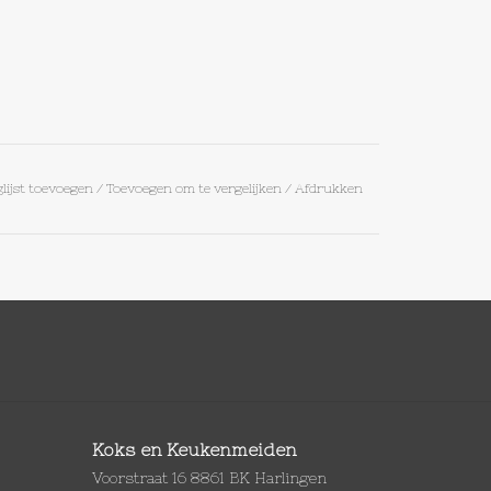
lijst toevoegen
/
Toevoegen om te vergelijken
/
Afdrukken
Koks en Keukenmeiden
Voorstraat 16 8861 BK Harlingen