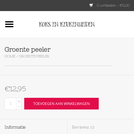
0 Artikelen - €0,00
Home
HKLIVING
Groente peeler
HOME
/
GROENTE PEELER
Le Creuset
Tokyo design
€12,95
Lenta Living
+
TOEVOEGEN AAN WINKELWAGEN
-
OXO
Informatie
Reviews
(0)
Koken