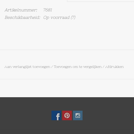
Artikelnummer:
7681
Op Tafel
Beschikbaarheid:
Op voorraad
(7)
Koffie & Thee
Lifestyle
Vroeger
Aan verlanglijst toevoegen
/
Toevoegen om te vergelijken
/
Afdrukken
Keukenspullen
Food
Boeken
Cadeaubon